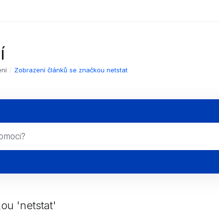
í
ení
Zobrazení článků se značkou netstat
ou 'netstat'