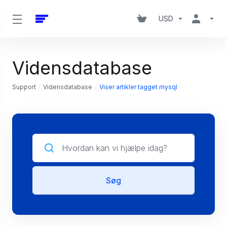
USD
Vidensdatabase
Support
Vidensdatabase
Viser artikler tagget mysql
Søg